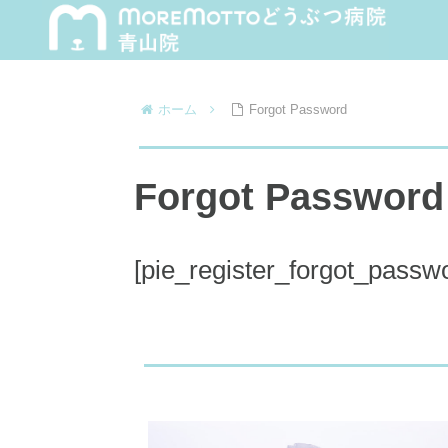
ホーム
Forgot Password
Forgot Password
[pie_register_forgot_passw